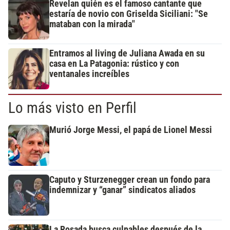
Revelan quién es el famoso cantante que
estaría de novio con Griselda Siciliani: "Se
mataban con la mirada"
Entramos al living de Juliana Awada en su
casa en La Patagonia: rústico y con
ventanales increíbles
Lo más visto en Perfil
Murió Jorge Messi, el papá de Lionel Messi
Caputo y Sturzenegger crean un fondo para
indemnizar y “ganar” sindicatos aliados
La Rosada busca culpables después de la