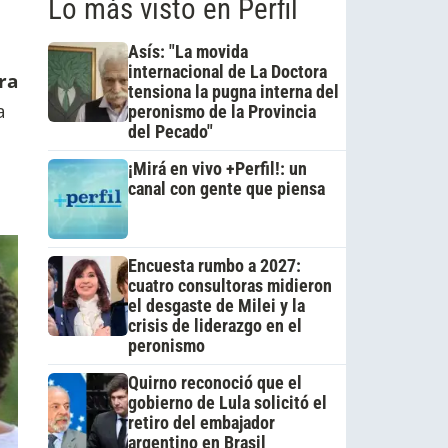
Lo más visto en Perfil
Asís: "La movida
internacional de La Doctora
ra
tensiona la pugna interna del
a
peronismo de la Provincia
del Pecado"
¡Mirá en vivo +Perfil!: un
canal con gente que piensa
Encuesta rumbo a 2027:
cuatro consultoras midieron
el desgaste de Milei y la
crisis de liderazgo en el
peronismo
Quirno reconoció que el
gobierno de Lula solicitó el
retiro del embajador
argentino en Brasil