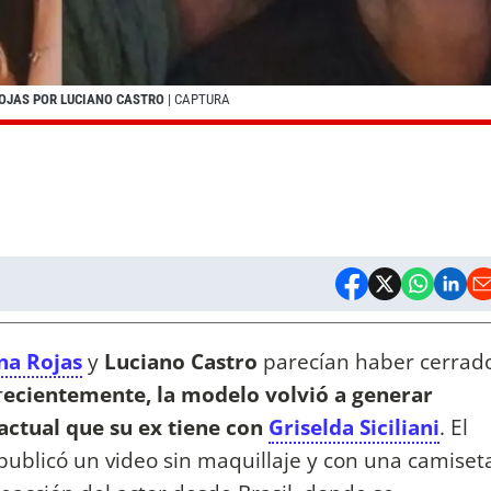
 ROJAS POR LUCIANO CASTRO
| CAPTURA
na Rojas
y
Luciano Castro
parecían haber cerrad
r
ecientemente, la modelo volvió a generar
 actual que su ex tiene con
Griselda Siciliani
. El
publicó un video sin maquillaje y con una camiset