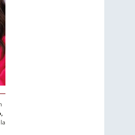
n
,
 la