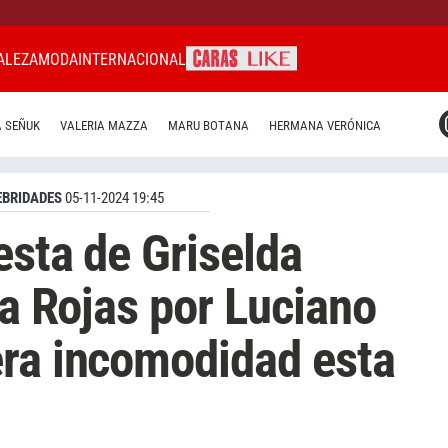
ALEZA
MODA
INTERNACIONAL
CARAS MIAMI
 SEÑUK
VALERIA MAZZA
MARU BOTANA
HERMANA VERÓNICA
CARAS BRASIL
CARAS URUGUAY
EBRIDADES
05-11-2024 19:45
esta de Griselda
na Rojas por Luciano
era incomodidad esta