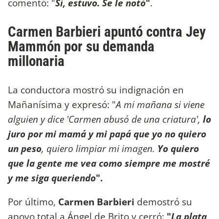
comentó: "
Sí, estuvo. Se le notó
"
.
Carmen Barbieri apuntó contra Jey
Mammón por su demanda
millonaria
La conductora mostró su indignación en
Mañanísima y expresó: "
A mi mañana si viene
alguien y dice 'Carmen abusó de una criatura',
lo
juro por mi mamá y mi papá que yo no quiero
un peso
, quiero limpiar mi imagen.
Yo quiero
que la gente me vea como siempre me mostré
y me siga queriendo
".
Por último,
Carmen Barbieri
demostró su
apoyo total a Ángel de Brito y cerró:
"
La plata