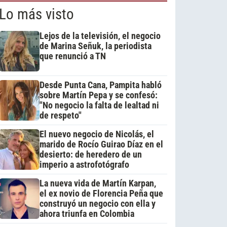
Lo más visto
Lejos de la televisión, el negocio
de Marina Señuk, la periodista
que renunció a TN
Desde Punta Cana, Pampita habló
sobre Martín Pepa y se confesó:
"No negocio la falta de lealtad ni
de respeto"
El nuevo negocio de Nicolás, el
marido de Rocío Guirao Díaz en el
desierto: de heredero de un
imperio a astrofotógrafo
La nueva vida de Martín Karpan,
el ex novio de Florencia Peña que
construyó un negocio con ella y
ahora triunfa en Colombia