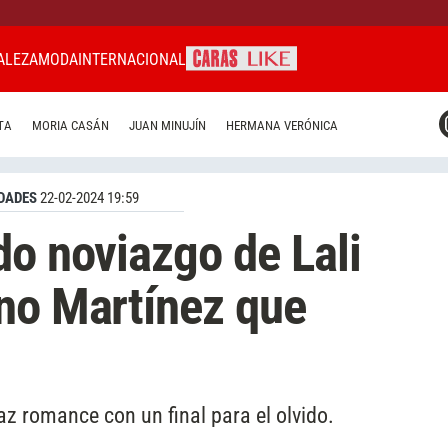
ALEZA
MODA
INTERNACIONAL
CARAS MIAMI
TA
MORIA CASÁN
JUAN MINUJÍN
HERMANA VERÓNICA
CARAS BRASIL
CARAS URUGUAY
DADES
22-02-2024 19:59
do noviazgo de Lali
no Martínez que
az romance con un final para el olvido.