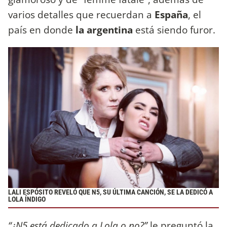
varios detalles que recuerdan a
España
, el
país en donde
la argentina
está siendo furor.
LALI ESPÓSITO REVELÓ QUE N5, SU ÚLTIMA CANCIÓN, SE LA DEDICÓ A
LOLA ÍNDIGO
“¿N5 está dedicado a Lola o no?”
le preguntó la