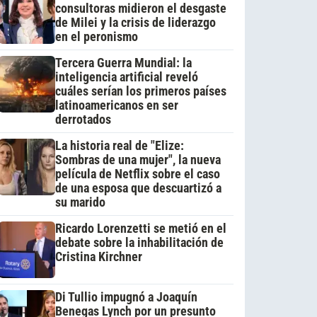
consultoras midieron el desgaste
de Milei y la crisis de liderazgo
en el peronismo
Tercera Guerra Mundial: la
inteligencia artificial reveló
cuáles serían los primeros países
latinoamericanos en ser
derrotados
La historia real de "Elize:
Sombras de una mujer", la nueva
película de Netflix sobre el caso
de una esposa que descuartizó a
su marido
Ricardo Lorenzetti se metió en el
debate sobre la inhabilitación de
Cristina Kirchner
Di Tullio impugnó a Joaquín
Benegas Lynch por un presunto