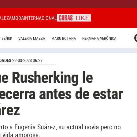
ALEZA
MODA
INTERNACIONAL
CARAS MIAMI
 SEÑUK
VALERIA MAZZA
MARU BOTANA
HERMANA VERÓNICA
CARAS BRASIL
CARAS URUGUAY
DADES
22-03-2023 06:27
e Rusherking le
ecerra antes de estar
árez
nto a Eugenia Suárez, su actual novia pero no
u vida amorosa.