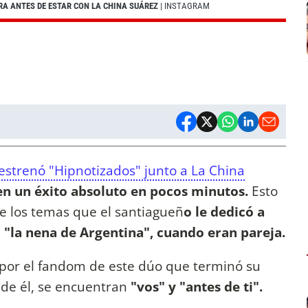
RA ANTES DE ESTAR CON LA CHINA SUÁREZ
| INSTAGRAM
estrenó "Hipnotizados" junto a La China
 en un éxito absoluto en pocos minutos.
Esto
de los temas que el santiagueñ
o le dedicó a
"la nena de Argentina", cuando eran pareja.
 por el fandom de este dúo que terminó su
e de él, se encuentran
"vos" y "antes de ti".