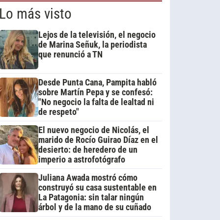
Lo más visto
Lejos de la televisión, el negocio
de Marina Señuk, la periodista
que renunció a TN
Desde Punta Cana, Pampita habló
sobre Martín Pepa y se confesó:
"No negocio la falta de lealtad ni
de respeto"
El nuevo negocio de Nicolás, el
marido de Rocío Guirao Díaz en el
desierto: de heredero de un
imperio a astrofotógrafo
Juliana Awada mostró cómo
construyó su casa sustentable en
La Patagonia: sin talar ningún
árbol y de la mano de su cuñado