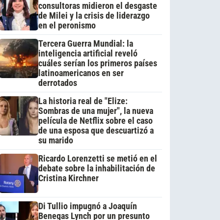
consultoras midieron el desgaste
de Milei y la crisis de liderazgo
en el peronismo
Tercera Guerra Mundial: la
inteligencia artificial reveló
cuáles serían los primeros países
latinoamericanos en ser
derrotados
La historia real de "Elize:
Sombras de una mujer", la nueva
película de Netflix sobre el caso
de una esposa que descuartizó a
su marido
Ricardo Lorenzetti se metió en el
debate sobre la inhabilitación de
Cristina Kirchner
Di Tullio impugnó a Joaquín
Benegas Lynch por un presunto