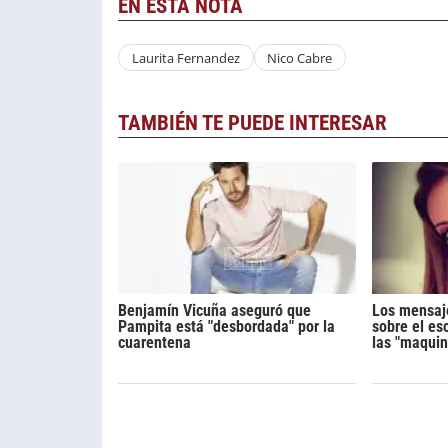
EN ESTA NOTA
Laurita Fernandez
Nico Cabre
TAMBIÉN TE PUEDE INTERESAR
Benjamín Vicuña aseguró que
Los mensaj
Pampita está "desbordada" por la
sobre el es
cuarentena
las "maquin