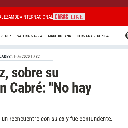
ALEZA
MODA
INTERNACIONAL
CARAS MIAMI
 SEÑUK
VALERIA MAZZA
MARU BOTANA
HERMANA VERÓNICA
CARAS BRASIL
CARAS URUGUAY
DADES
21-05-2020 10:32
z, sobre su
on Cabré: "No hay
de un reencuentro con su ex y fue contundente.