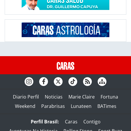
Diario Perfil
Noticias
Marie Claire
Fortuna
Weekend
Parabrisas
Lunateen
BATimes
Perfil Brasil:
Caras
Contigo
Aventuras Na Historia
Rolling Stone
Sport Buzz