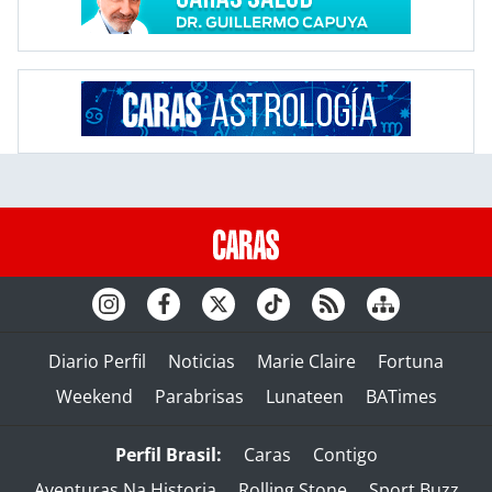
Diario Perfil
Noticias
Marie Claire
Fortuna
Weekend
Parabrisas
Lunateen
BATimes
Perfil Brasil:
Caras
Contigo
Aventuras Na Historia
Rolling Stone
Sport Buzz