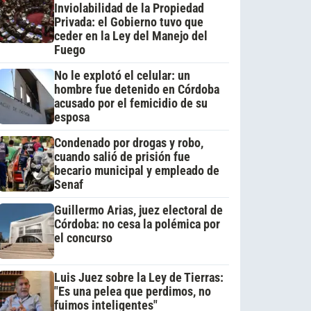
Inviolabilidad de la Propiedad
Privada: el Gobierno tuvo que
ceder en la Ley del Manejo del
Fuego
No le explotó el celular: un
hombre fue detenido en Córdoba
acusado por el femicidio de su
esposa
Condenado por drogas y robo,
cuando salió de prisión fue
becario municipal y empleado de
Senaf
Guillermo Arias, juez electoral de
Córdoba: no cesa la polémica por
el concurso
Luis Juez sobre la Ley de Tierras:
"Es una pelea que perdimos, no
fuimos inteligentes"