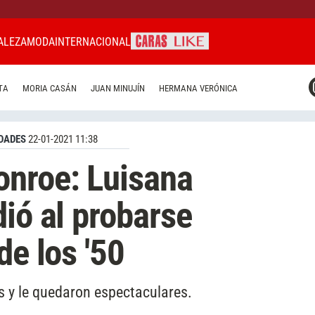
ALEZA
MODA
INTERNACIONAL
CARAS MIAMI
TA
MORIA CASÁN
JUAN MINUJÍN
HERMANA VERÓNICA
CARAS BRASIL
CARAS URUGUAY
DADES
22-01-2021 11:38
nroe: Luisana
dió al probarse
de los '50
s y le quedaron espectaculares.