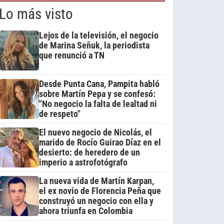
Lo más visto
Lejos de la televisión, el negocio
de Marina Señuk, la periodista
que renunció a TN
Desde Punta Cana, Pampita habló
sobre Martín Pepa y se confesó:
"No negocio la falta de lealtad ni
de respeto"
El nuevo negocio de Nicolás, el
marido de Rocío Guirao Díaz en el
desierto: de heredero de un
imperio a astrofotógrafo
La nueva vida de Martín Karpan,
el ex novio de Florencia Peña que
construyó un negocio con ella y
ahora triunfa en Colombia