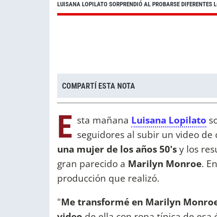
LUISANA LOPILATO SORPRENDIÓ AL PROBARSE DIFERENTES 
COMPARTÍ ESTA NOTA
E
sta mañana
Luisana Lopilato
so
seguidores al subir un video d
una mujer de los años 50's
y los re
gran parecido a
Marilyn Monroe
. E
producción que realizó.
"
Me transformé en Marilyn Monroe y
video
de ella con ropa típica de esa 