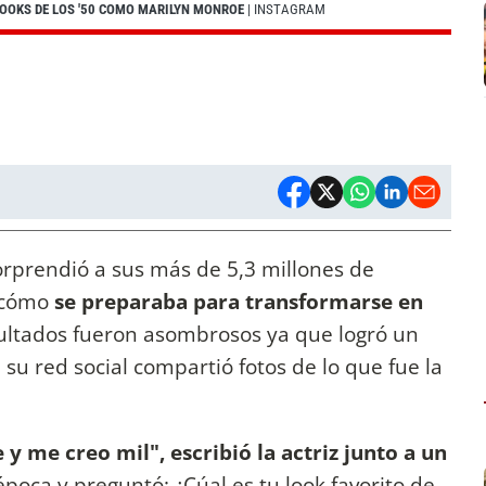
LOOKS DE LOS '50 COMO MARILYN MONROE
| INSTAGRAM
rprendió a sus más de 5,3 millones de
e cómo
se preparaba para transformarse en
sultados fueron asombrosos ya que logró un
n su red social compartió fotos de lo que fue la
 me creo mil", escribió la actriz junto a un
época y preguntó: ¿Cúal es tu look favorito de