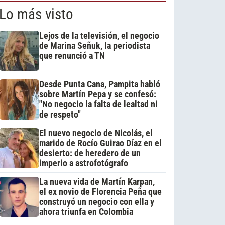
Lo más visto
Lejos de la televisión, el negocio
de Marina Señuk, la periodista
que renunció a TN
Desde Punta Cana, Pampita habló
sobre Martín Pepa y se confesó:
"No negocio la falta de lealtad ni
de respeto"
El nuevo negocio de Nicolás, el
marido de Rocío Guirao Díaz en el
desierto: de heredero de un
imperio a astrofotógrafo
La nueva vida de Martín Karpan,
el ex novio de Florencia Peña que
construyó un negocio con ella y
ahora triunfa en Colombia