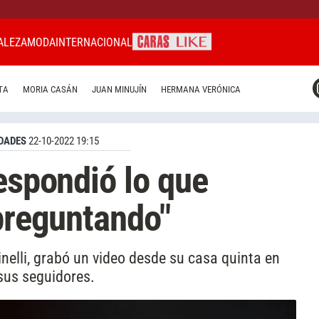
ALEZA
MODA
INTERNACIONAL
CARAS MIAMI
TA
MORIA CASÁN
JUAN MINUJÍN
HERMANA VERÓNICA
CARAS BRASIL
CARAS URUGUAY
DADES
22-10-2022 19:15
respondió lo que
 preguntando"
inelli, grabó un video desde su casa quinta en
 sus seguidores.