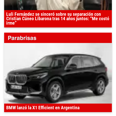
Luli Fernández se sinceró sobre su separación con
Cristian Cúneo Libarona tras 14 años juntos: “Me costó
irme”
BMW lanzó la X1 Efficient en Argentina