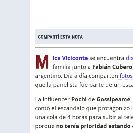
COMPARTÍ ESTA NOTA
M
ica Viciconte
se encuentra
di
familia junto a
Fabián Cubero
argentino. Día a día comparten
fotos
que la panelista fue parte de un es
La influencer
Pochi
de
Gossipeame
,
contó el escandalo que protagonizó 
una cola de 4 horas para subir al tel
porque
no tenía prioridad estando