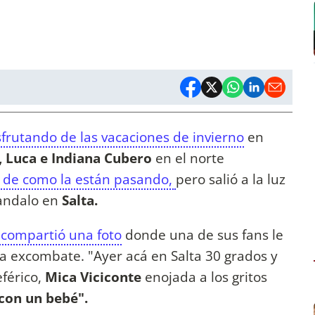
sfrutando de las vacaciones de invierno
en
, Luca e Indiana Cubero
en el norte
 de como la están pasando,
pero salió a la luz
candalo en
Salta.
compartió una foto
donde una de sus fans le
la excombate. "Ayer acá en Salta 30 grados y
eférico,
Mica Viciconte
enojada a los gritos
 con un bebé".