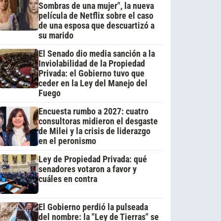
Sombras de una mujer", la nueva
película de Netflix sobre el caso
de una esposa que descuartizó a
su marido
El Senado dio media sanción a la
Inviolabilidad de la Propiedad
Privada: el Gobierno tuvo que
ceder en la Ley del Manejo del
Fuego
Encuesta rumbo a 2027: cuatro
consultoras midieron el desgaste
de Milei y la crisis de liderazgo
en el peronismo
Ley de Propiedad Privada: qué
senadores votaron a favor y
cuáles en contra
El Gobierno perdió la pulseada
del nombre: la "Ley de Tierras" se