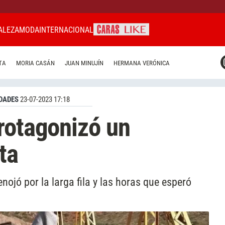
ALEZA
MODA
INTERNACIONAL
CARAS MIAMI
TA
MORIA CASÁN
JUAN MINUJÍN
HERMANA VERÓNICA
CARAS BRASIL
CARAS URUGUAY
DADES
23-07-2023 17:18
rotagonizó un
ta
enojó por la larga fila y las horas que esperó