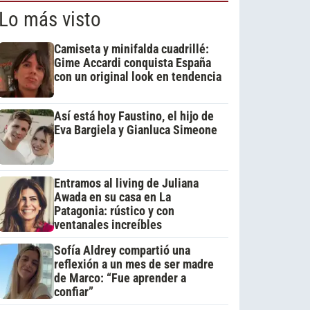
Lo más visto
Camiseta y minifalda cuadrillé:
Gime Accardi conquista España
con un original look en tendencia
Así está hoy Faustino, el hijo de
Eva Bargiela y Gianluca Simeone
Entramos al living de Juliana
Awada en su casa en La
Patagonia: rústico y con
ventanales increíbles
Sofía Aldrey compartió una
reflexión a un mes de ser madre
de Marco: “Fue aprender a
confiar”