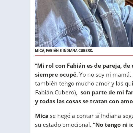
MICA, FABIÁN E INDIANA CUBERO.
“
Mi rol con Fabián es de pareja, de
siempre ocupé.
Yo no soy ni mamá. N
también tengo mucho amor y las qui
Fabián Cubero),
son parte de mi fam
y todas las cosas se tratan con amo
Mica
se negó a contar sí Indiana seg
su estado emocional
. “No tengo ni i