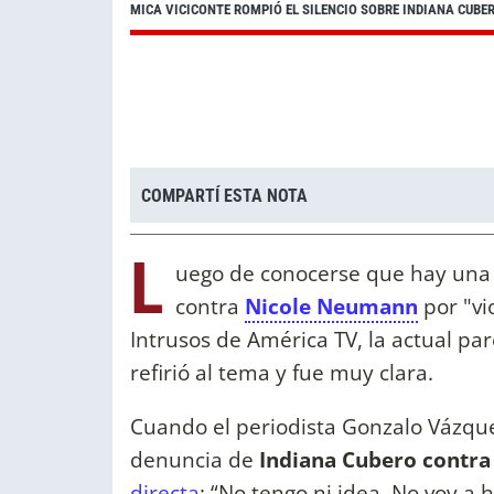
MICA VICICONTE ROMPIÓ EL SILENCIO SOBRE INDIANA CUBE
COMPARTÍ ESTA NOTA
L
uego de conocerse que hay una c
contra
Nicole Neumann
por "vio
Intrusos de América TV, la actual pa
refirió al tema y fue muy clara.
Cuando el periodista Gonzalo Vázque
denuncia de
Indiana Cubero contr
directa
: “No tengo ni idea. No voy a