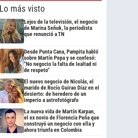
Lo más visto
Lejos de la televisión, el negocio
de Marina Señuk, la periodista
que renunció a TN
Desde Punta Cana, Pampita habló
sobre Martín Pepa y se confesó:
"No negocio la falta de lealtad ni
de respeto"
El nuevo negocio de Nicolás, el
marido de Rocío Guirao Díaz en el
desierto: de heredero de un
imperio a astrofotógrafo
La nueva vida de Martín Karpan,
el ex novio de Florencia Peña que
construyó un negocio con ella y
ahora triunfa en Colombia