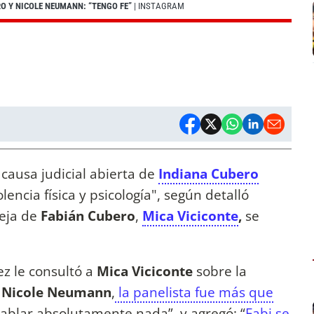
RO Y NICOLE NEUMANN: “TENGO FE”
| INSTAGRAM
ausa judicial abierta de
Indiana Cubero
lencia física y psicología", según detalló
reja de
Fabián Cubero
,
Mica Viciconte
,
se
z le consultó a
Mica Viciconte
sobre la
a Nicole Neumann
,
la panelista fue más que
 hablar absolutamente nada”, y agregó: “
Fabi se