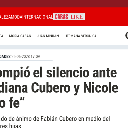
ALEZA
MODA
INTERNACIONAL
CARAS MIAMI
TA
MORIA CASÁN
JUAN MINUJÍN
HERMANA VERÓNICA
CARAS BRASIL
CARAS URUGUAY
DADES
26-06-2023 17:09
ompió el silencio ante
ndiana Cubero y Nicole
 fe”
stado de ánimo de Fabián Cubero en medio del
res hijas.