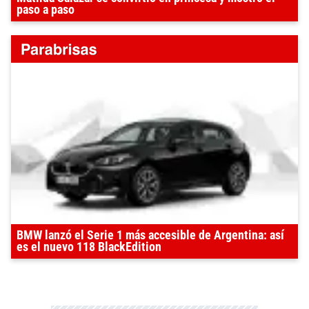
paso a paso
BMW lanzó el Serie 1 más accesible de Argentina: así
es el nuevo 118 BlackEdition