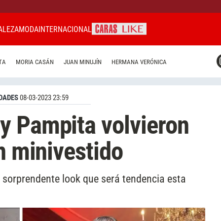
ALEZA
MODA
INTERNACIONAL
CARAS MIAMI
TA
MORIA CASÁN
JUAN MINUJÍN
HERMANA VERÓNICA
CARAS BRASIL
CARAS URUGUAY
DADES
08-03-2023 23:59
y Pampita volvieron
n minivestido
sorprendente look que será tendencia esta