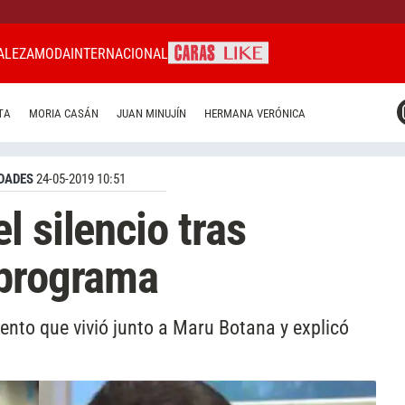
ALEZA
MODA
INTERNACIONAL
CARAS MIAMI
TA
MORIA CASÁN
JUAN MINUJÍN
HERMANA VERÓNICA
CARAS BRASIL
CARAS URUGUAY
DADES
24-05-2019 10:51
l silencio tras
 programa
nto que vivió junto a Maru Botana y explicó
.