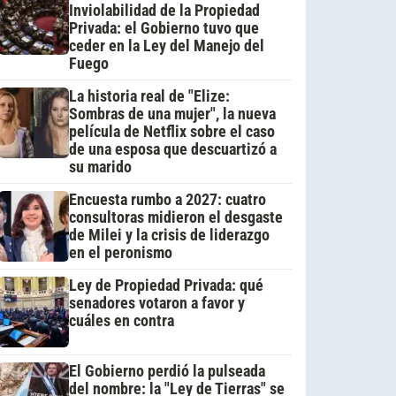
Inviolabilidad de la Propiedad
Privada: el Gobierno tuvo que
ceder en la Ley del Manejo del
Fuego
La historia real de "Elize:
Sombras de una mujer", la nueva
película de Netflix sobre el caso
de una esposa que descuartizó a
su marido
Encuesta rumbo a 2027: cuatro
consultoras midieron el desgaste
de Milei y la crisis de liderazgo
en el peronismo
Ley de Propiedad Privada: qué
senadores votaron a favor y
cuáles en contra
El Gobierno perdió la pulseada
del nombre: la "Ley de Tierras" se