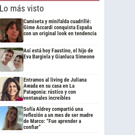
Lo más visto
Camiseta y minifalda cuadrillé:
Gime Accardi conquista España
con un original look en tendencia
Así está hoy Faustino, el hijo de
Eva Bargiela y Gianluca Simeone
Entramos al living de Juliana
Awada en su casa en La
Patagonia: rústico y con
ventanales increíbles
Sofía Aldrey compartió una
reflexión a un mes de ser madre
de Marco: “Fue aprender a
confiar”