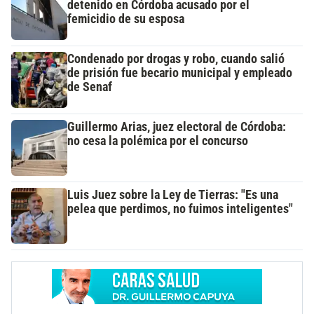
detenido en Córdoba acusado por el
femicidio de su esposa
Condenado por drogas y robo, cuando salió
de prisión fue becario municipal y empleado
de Senaf
Guillermo Arias, juez electoral de Córdoba:
no cesa la polémica por el concurso
Luis Juez sobre la Ley de Tierras: "Es una
pelea que perdimos, no fuimos inteligentes"