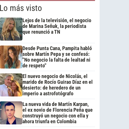
Lo más visto
Lejos de la televisión, el negocio
de Marina Señuk, la periodista
que renunció a TN
Desde Punta Cana, Pampita habló
sobre Martín Pepa y se confesó:
"No negocio la falta de lealtad ni
de respeto"
El nuevo negocio de Nicolás, el
marido de Rocío Guirao Díaz en el
desierto: de heredero de un
imperio a astrofotógrafo
La nueva vida de Martín Karpan,
el ex novio de Florencia Peña que
construyó un negocio con ella y
ahora triunfa en Colombia