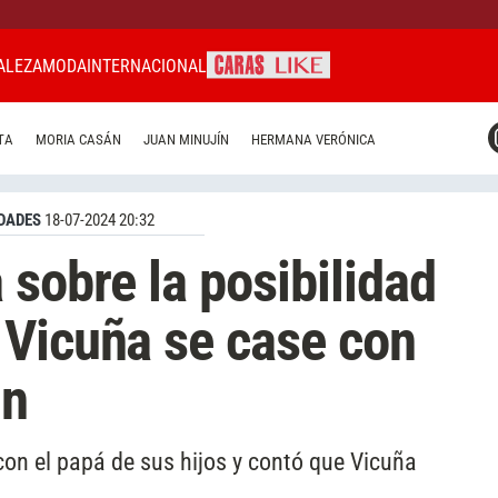
ALEZA
MODA
INTERNACIONAL
CARAS MIAMI
TA
MORIA CASÁN
JUAN MINUJÍN
HERMANA VERÓNICA
CARAS BRASIL
CARAS URUGUAY
DADES
18-07-2024 20:32
 sobre la posibilidad
 Vicuña se case con
in
 con el papá de sus hijos y contó que Vicuña