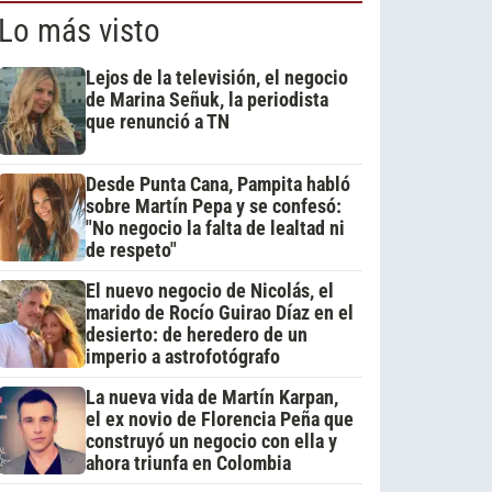
Lo más visto
Lejos de la televisión, el negocio
de Marina Señuk, la periodista
que renunció a TN
Desde Punta Cana, Pampita habló
sobre Martín Pepa y se confesó:
"No negocio la falta de lealtad ni
de respeto"
El nuevo negocio de Nicolás, el
marido de Rocío Guirao Díaz en el
desierto: de heredero de un
imperio a astrofotógrafo
La nueva vida de Martín Karpan,
el ex novio de Florencia Peña que
construyó un negocio con ella y
ahora triunfa en Colombia