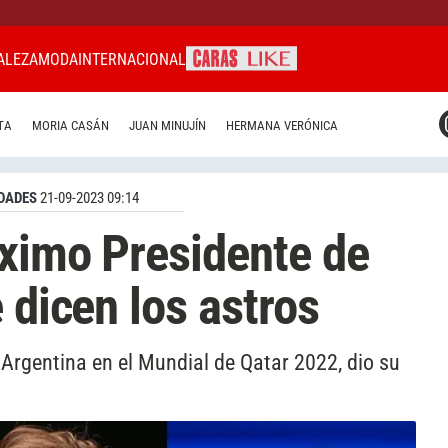
ALEZA
MODA
INTERNACIONAL
CARAS MIAMI
TA
MORIA CASÁN
JUAN MINUJÍN
HERMANA VERÓNICA
CARAS BRASIL
CARAS URUGUAY
DADES
21-09-2023 09:14
óximo Presidente de
 dicen los astros
e Argentina en el Mundial de Qatar 2022, dio su