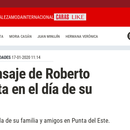
ALEZA
MODA
INTERNACIONAL
CARAS MIAMI
TA
MORIA CASÁN
JUAN MINUJÍN
HERMANA VERÓNICA
CARAS BRASIL
CARAS URUGUAY
DADES
17-01-2020 11:14
saje de Roberto
a en el día de su
a de su familia y amigos en Punta del Este.