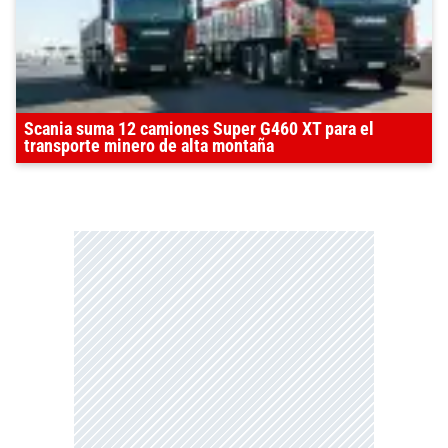
Scania suma 12 camiones Super G460 XT para el
transporte minero de alta montaña