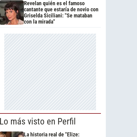
Revelan quién es el famoso
cantante que estaría de novio con
Griselda Siciliani: "Se mataban
con la mirada"
Lo más visto en Perfil
La historia real de "Elize: