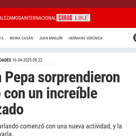
ALEZA
MODA
INTERNACIONAL
CARAS MIAMI
TA
MORIA CASÁN
JUAN MINUJÍN
HERMANA VERÓNICA
CARAS BRASIL
CARAS URUGUAY
DADES
16-04-2025 09:22
n Pepa sorprendieron
 con un increíble
zado
urlando comenzó con una nueva actividad, y la
arla.