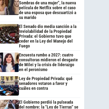
Sombras de una mujer", la nueva
película de Netflix sobre el caso
de una esposa que descuartizó a
su marido
El Senado dio media sanción a la
Inviolabilidad de la Propiedad
Privada: el Gobierno tuvo que
ceder en la Ley del Manejo del
Fuego
Encuesta rumbo a 2027: cuatro
consultoras midieron el desgaste
de Milei y la crisis de liderazgo
en el peronismo
Ley de Propiedad Privada: qué
senadores votaron a favor y
cuáles en contra
El Gobierno perdió la pulseada
del nombre: la "Ley de Tierras" se