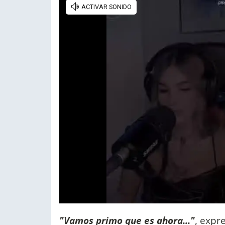
"Vamos primo que es ahora..."
, expr