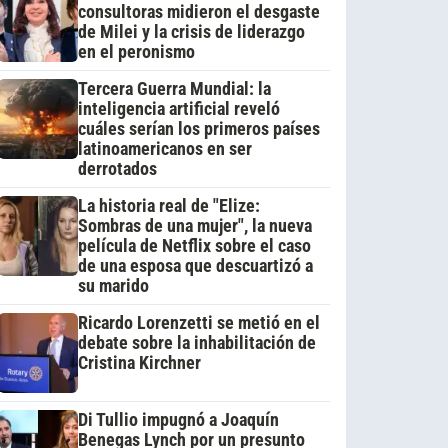
consultoras midieron el desgaste
de Milei y la crisis de liderazgo
en el peronismo
Tercera Guerra Mundial: la
inteligencia artificial reveló
cuáles serían los primeros países
latinoamericanos en ser
derrotados
La historia real de "Elize:
Sombras de una mujer", la nueva
película de Netflix sobre el caso
de una esposa que descuartizó a
su marido
Ricardo Lorenzetti se metió en el
debate sobre la inhabilitación de
Cristina Kirchner
Di Tullio impugnó a Joaquín
Benegas Lynch por un presunto