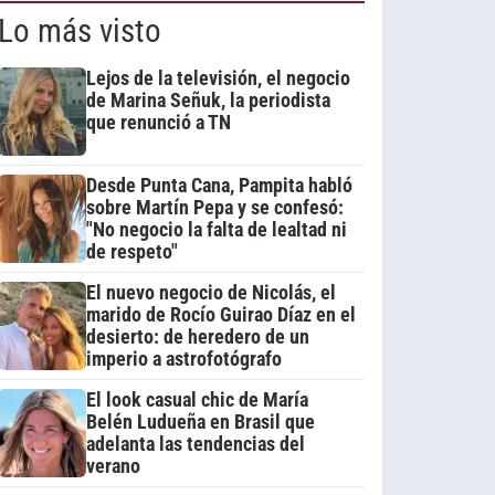
Lo más visto
Lejos de la televisión, el negocio
de Marina Señuk, la periodista
que renunció a TN
Desde Punta Cana, Pampita habló
sobre Martín Pepa y se confesó:
"No negocio la falta de lealtad ni
de respeto"
El nuevo negocio de Nicolás, el
marido de Rocío Guirao Díaz en el
desierto: de heredero de un
imperio a astrofotógrafo
El look casual chic de María
Belén Ludueña en Brasil que
adelanta las tendencias del
verano