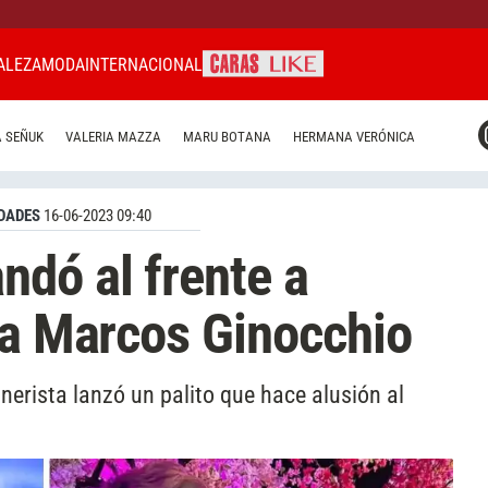
ALEZA
MODA
INTERNACIONAL
CARAS MIAMI
 SEÑUK
VALERIA MAZZA
MARU BOTANA
HERMANA VERÓNICA
CARAS BRASIL
CARAS URUGUAY
DADES
16-06-2023 09:40
dó al frente a
 a Marcos Ginocchio
nerista lanzó un palito que hace alusión al