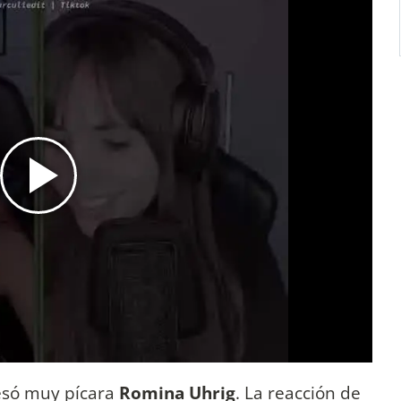
esó muy pícara
Romina Uhrig
. La reacción de