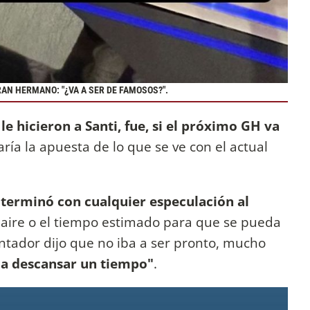
AN HERMANO: "¿VA A SER DE FAMOSOS?".
e hicieron a Santi, fue, si el próximo GH va
aría la apuesta de lo que se ve con el actual
 terminó con cualquier especulación al
l aire o el tiempo estimado para que se pueda
ntador dijo que no iba a ser pronto, mucho
 a descansar un tiempo"
.