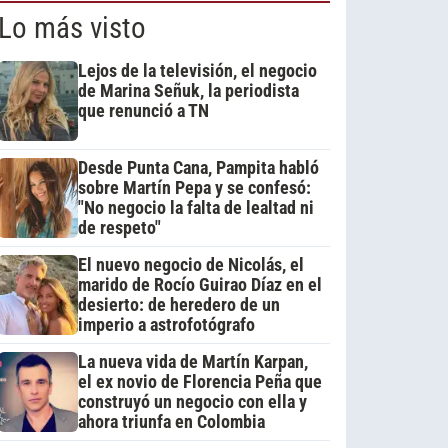
Lo más visto
Lejos de la televisión, el negocio
de Marina Señuk, la periodista
que renunció a TN
Desde Punta Cana, Pampita habló
sobre Martín Pepa y se confesó:
"No negocio la falta de lealtad ni
de respeto"
El nuevo negocio de Nicolás, el
marido de Rocío Guirao Díaz en el
desierto: de heredero de un
imperio a astrofotógrafo
La nueva vida de Martín Karpan,
el ex novio de Florencia Peña que
construyó un negocio con ella y
ahora triunfa en Colombia