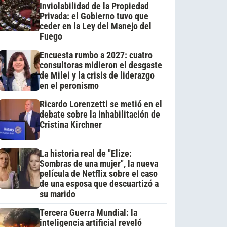
Inviolabilidad de la Propiedad
Privada: el Gobierno tuvo que
ceder en la Ley del Manejo del
Fuego
Encuesta rumbo a 2027: cuatro
consultoras midieron el desgaste
de Milei y la crisis de liderazgo
en el peronismo
Ricardo Lorenzetti se metió en el
debate sobre la inhabilitación de
Cristina Kirchner
La historia real de "Elize:
Sombras de una mujer", la nueva
película de Netflix sobre el caso
de una esposa que descuartizó a
su marido
Tercera Guerra Mundial: la
inteligencia artificial reveló