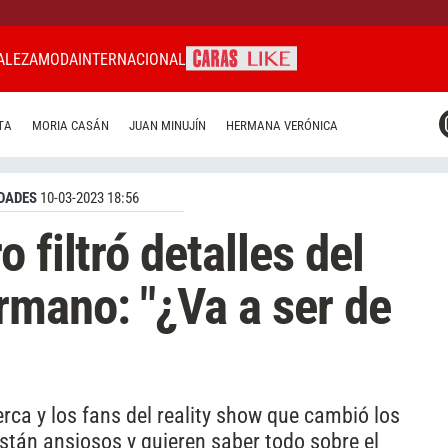
ALEZA
MODA
INTERNACIONAL
CARAS MIAMI
TA
MORIA CASÁN
JUAN MINUJÍN
HERMANA VERÓNICA
CARAS BRASIL
CARAS URUGUAY
DADES
10-03-2023 18:56
 filtró detalles del
mano: "¿Va a ser de
rca y los fans del reality show que cambió los
están ansiosos y quieren saber todo sobre el