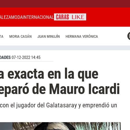
ALEZA
MODA
INTERNACIONAL
CARAS MIAMI
TA
MORIA CASÁN
JUAN MINUJÍN
HERMANA VERÓNICA
CARAS BRASIL
CARAS URUGUAY
DADES
07-12-2022 14:45
a exacta en la que
eparó de Mauro Icardi
 con el jugador del Galatasaray y emprendió un