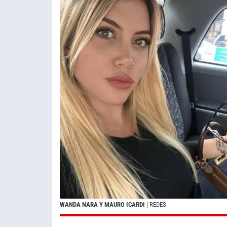
WANDA NARA Y MAURO ICARDI
| REDES