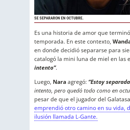
SE SEPARARON EN OCTUBRE.
Es una historia de amor que terminó, 
temporada. En este contexto,
Wanda
en donde decidió separarse para si
catalogó la mini luna de miel en las
intento”
.
Luego,
Nara
agregó:
“Estoy separada
intento, pero quedó todo como en octu
pesar de que el jugador del Galatasa
emprendió otro camino en su vida,
ilusión llamada L-Gante.