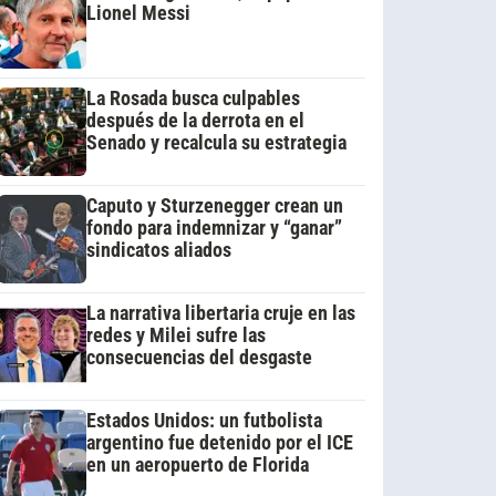
Lionel Messi
La Rosada busca culpables
después de la derrota en el
Senado y recalcula su estrategia
Caputo y Sturzenegger crean un
fondo para indemnizar y “ganar”
sindicatos aliados
La narrativa libertaria cruje en las
redes y Milei sufre las
consecuencias del desgaste
Estados Unidos: un futbolista
argentino fue detenido por el ICE
en un aeropuerto de Florida