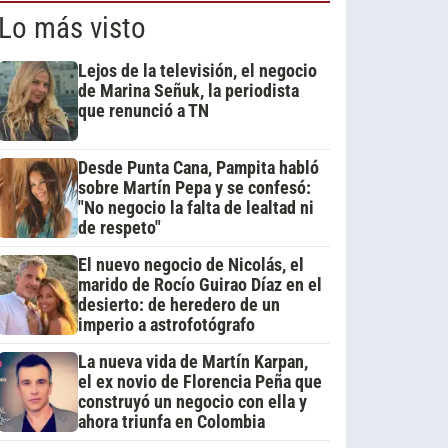
Lo más visto
Lejos de la televisión, el negocio
de Marina Señuk, la periodista
que renunció a TN
Desde Punta Cana, Pampita habló
sobre Martín Pepa y se confesó:
"No negocio la falta de lealtad ni
de respeto"
El nuevo negocio de Nicolás, el
marido de Rocío Guirao Díaz en el
desierto: de heredero de un
imperio a astrofotógrafo
La nueva vida de Martín Karpan,
el ex novio de Florencia Peña que
construyó un negocio con ella y
ahora triunfa en Colombia