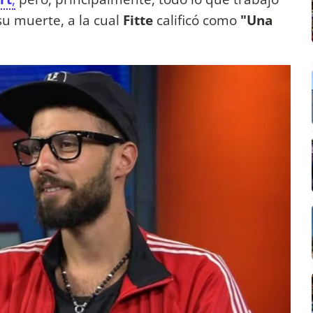
 su muerte, a la cual
Fitte
calificó como
"Una