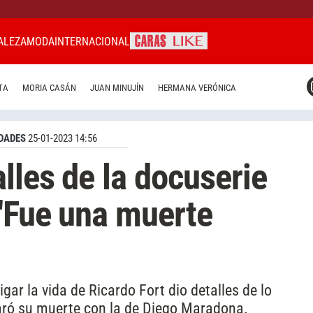
ALEZA
MODA
INTERNACIONAL
CARAS MIAMI
TA
MORIA CASÁN
JUAN MINUJÍN
HERMANA VERÓNICA
CARAS BRASIL
CARAS URUGUAY
DADES
25-01-2023 14:56
lles de la docuserie
 "Fue una muerte
gar la vida de Ricardo Fort dio detalles de lo
aró su muerte con la de Diego Maradona.