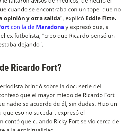
o le faltaron avisos de médicos, de hecho el
ue cuando se encontraba con un tope, que no
 opinión y otra salida
", explicó
Eddie Fitte.
Fort
con la de
Maradona
y expresó que, a
el ex futbolista, "creo que Ricardo pensó un
estaba dejando".
de Ricardo Fort?
eriodista brindó sobre la docuserie del
 confesó que el mayor miedo de Ricardo Fort
ue nadie se acuerde de él, sin dudas. Hizo un
 que eso no suceda", expresó el
n contó que cuando Ricky Fort se vio cerca de
se a la espiritualidad.