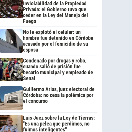
Inviolabilidad de la Propiedad
Privada: el Gobierno tuvo que
ceder en la Ley del Manejo del
Fuego
No le explotó el celular: un
hombre fue detenido en Córdoba
acusado por el femicidio de su
esposa
Condenado por drogas y robo,
cuando salió de prisión fue
becario municipal y empleado de
Senaf
Guillermo Arias, juez electoral de
Córdoba: no cesa la polémica por
el concurso
Luis Juez sobre la Ley de Tierras:
"Es una pelea que perdimos, no
fuimos inteligentes"