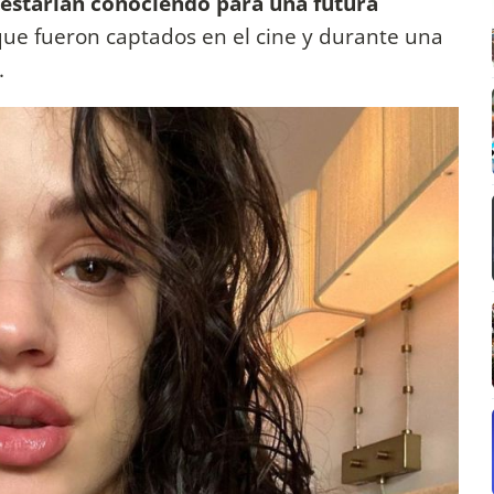
e estarían conociendo para una futura
que fueron captados en el cine y durante una
.