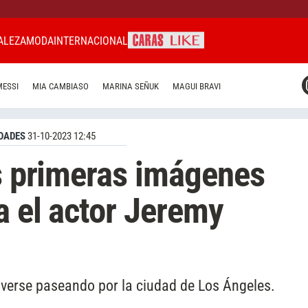
ALEZA
MODA
INTERNACIONAL
CARAS MIAMI
MESSI
MIA CAMBIASO
MARINA SEÑUK
MAGUI BRAVI
CARAS BRASIL
CARAS URUGUAY
DADES
31-10-2023 12:45
as primeras imágenes
a el actor Jeremy
n verse paseando por la ciudad de Los Ángeles.