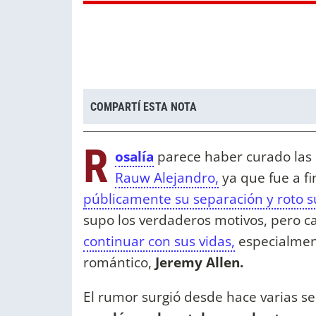
COMPARTÍ ESTA NOTA
R
osalía
parece haber curado las 
Rauw Alejandro,
ya que fue a fi
públicamente su separación y roto 
supo los verdaderos motivos, pero c
continuar con sus vidas,
especialment
romántico,
Jeremy Allen.
El rumor surgió desde hace varias 