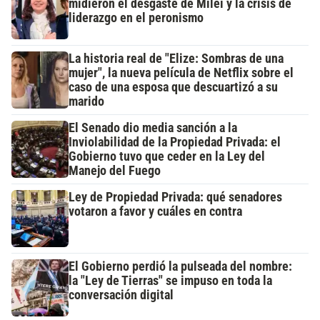
midieron el desgaste de Milei y la crisis de
liderazgo en el peronismo
La historia real de "Elize: Sombras de una
mujer", la nueva película de Netflix sobre el
caso de una esposa que descuartizó a su
marido
El Senado dio media sanción a la
Inviolabilidad de la Propiedad Privada: el
Gobierno tuvo que ceder en la Ley del
Manejo del Fuego
Ley de Propiedad Privada: qué senadores
votaron a favor y cuáles en contra
El Gobierno perdió la pulseada del nombre:
la "Ley de Tierras" se impuso en toda la
conversación digital