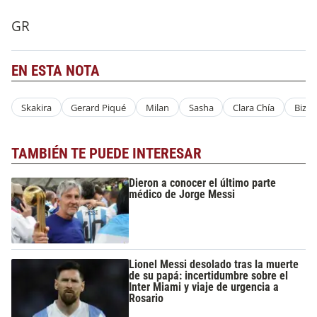
GR
EN ESTA NOTA
Skakira
Gerard Piqué
Milan
Sasha
Clara Chía
Bizar
TAMBIÉN TE PUEDE INTERESAR
Dieron a conocer el último parte
médico de Jorge Messi
Lionel Messi desolado tras la muerte
de su papá: incertidumbre sobre el
Inter Miami y viaje de urgencia a
Rosario