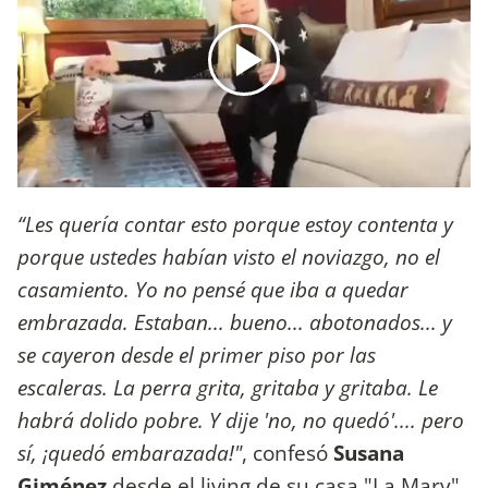
“Les quería contar esto porque estoy contenta y
porque ustedes habían visto el noviazgo, no el
casamiento. Yo no pensé que iba a quedar
embrazada. Estaban... bueno... abotonados... y
se cayeron desde el primer piso por las
escaleras. La perra grita, gritaba y gritaba. Le
habrá dolido pobre. Y dije 'no, no quedó'.... pero
sí, ¡quedó embarazada!"
, confesó
Susana
Giménez
desde el living de su casa "La Mary",