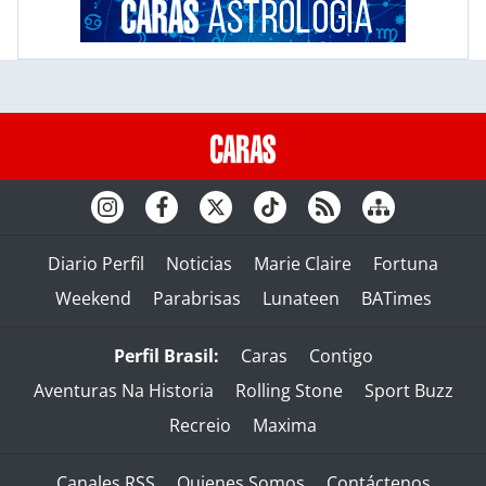
Diario Perfil
Noticias
Marie Claire
Fortuna
Weekend
Parabrisas
Lunateen
BATimes
Perfil Brasil:
Caras
Contigo
Aventuras Na Historia
Rolling Stone
Sport Buzz
Recreio
Maxima
Canales RSS
Quienes Somos
Contáctenos