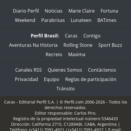
Diario Perfil
Noticias
Marie Claire
Fortuna
Weekend
Parabrisas
Lunateen
BATimes
Perfil Brasil:
Caras
Contigo
Aventuras Na Historia
Rolling Stone
Sport Buzz
Recreio
Maxima
Canales RSS
Quienes Somos
Contáctenos
Privacidad
Equipo
Reglas de participación
Tránsito
Caras - Editorial Perfil S.A.
| © Perfil.com 2006-2026 - Todos los
derechos reservados.
Editor responsable: Carlos Piro.
Registro de la propiedad intelectual número 5346433
Dirección:
California 2715
,
C1289ABI
,
CABA, Argentina
|
Teléfono:
(+5411) 7091-4921
/
(+5411) 7091-4922
| E-mail: