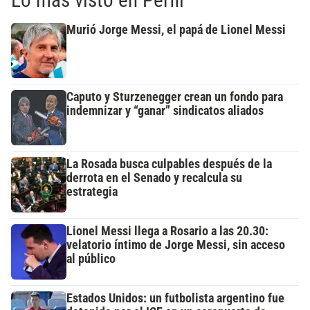
Lo más visto en Perfil
Murió Jorge Messi, el papá de Lionel Messi
Caputo y Sturzenegger crean un fondo para
indemnizar y “ganar” sindicatos aliados
La Rosada busca culpables después de la
derrota en el Senado y recalcula su
estrategia
Lionel Messi llega a Rosario a las 20.30:
velatorio íntimo de Jorge Messi, sin acceso
al público
Estados Unidos: un futbolista argentino fue