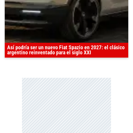
Así podría ser un nuevo Fiat Spazio en 2027: el clásico
argentino reinventado para el siglo XXI