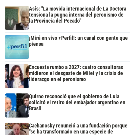
Asís: "La movida internacional de La Doctora
tensiona la pugna interna del peronismo de
la Provincia del Pecado"
¡Mirá en vivo +Perfil!: un canal con gente que
piensa
Encuesta rumbo a 2027: cuatro consultoras
midieron el desgaste de Milei y la crisis de
liderazgo en el peronismo
Quirno reconoció que el gobierno de Lula
solicitó el retiro del embajador argentino en
Brasil
Cachanosky renunció a una fundación porque
"se ha transformado en una especie de