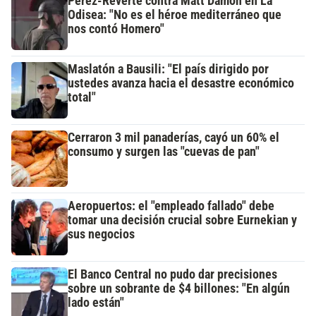
Pérez-Reverte contra Matt Damon en La
Odisea: "No es el héroe mediterráneo que
nos contó Homero"
Maslatón a Bausili: "El país dirigido por
ustedes avanza hacia el desastre económico
total"
Cerraron 3 mil panaderías, cayó un 60% el
consumo y surgen las "cuevas de pan"
Aeropuertos: el "empleado fallado" debe
tomar una decisión crucial sobre Eurnekian y
sus negocios
El Banco Central no pudo dar precisiones
sobre un sobrante de $4 billones: "En algún
lado están"