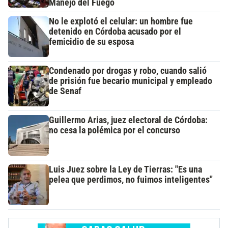
Manejo del Fuego
No le explotó el celular: un hombre fue
detenido en Córdoba acusado por el
femicidio de su esposa
Condenado por drogas y robo, cuando salió
de prisión fue becario municipal y empleado
de Senaf
Guillermo Arias, juez electoral de Córdoba:
no cesa la polémica por el concurso
Luis Juez sobre la Ley de Tierras: "Es una
pelea que perdimos, no fuimos inteligentes"