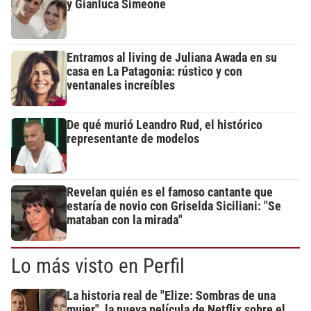
y Gianluca Simeone
Entramos al living de Juliana Awada en su
casa en La Patagonia: rústico y con
ventanales increíbles
De qué murió Leandro Rud, el histórico
representante de modelos
Revelan quién es el famoso cantante que
estaría de novio con Griselda Siciliani: "Se
mataban con la mirada"
Lo más visto en Perfil
La historia real de "Elize: Sombras de una
mujer", la nueva película de Netflix sobre el