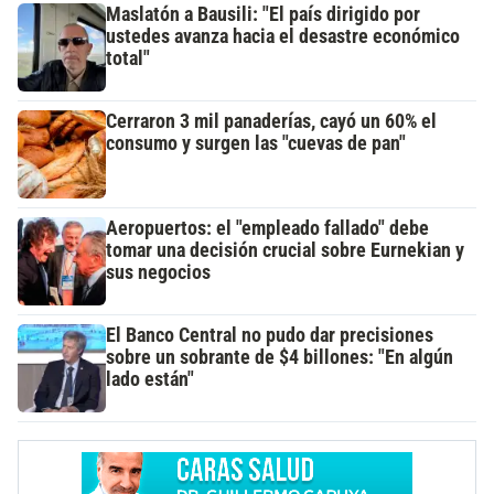
Maslatón a Bausili: "El país dirigido por
ustedes avanza hacia el desastre económico
total"
Cerraron 3 mil panaderías, cayó un 60% el
consumo y surgen las "cuevas de pan"
Aeropuertos: el "empleado fallado" debe
tomar una decisión crucial sobre Eurnekian y
sus negocios
El Banco Central no pudo dar precisiones
sobre un sobrante de $4 billones: "En algún
lado están"