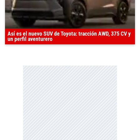
Así es el nuevo SUV de Toyota: tracción AWD, 375 CV y
un perfil aventurero