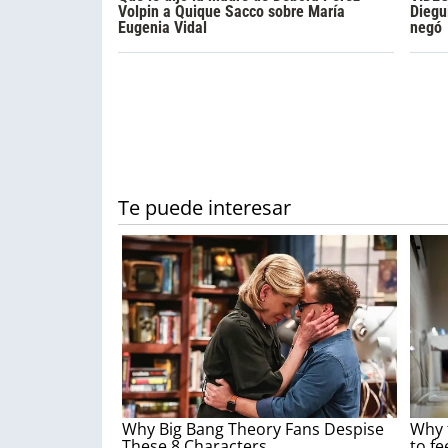
Volpin a Quique Sacco sobre María
Diegu
Eugenia Vidal
negó