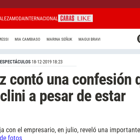
ALEZA
MODA
INTERNACIONAL
CARAS MIAMI
MESSI
MIA CAMBIASO
MARINA SEÑUK
MAGUI BRAVI
CARAS BRASIL
CARAS URUGUAY
ESPECTÁCULOS
18-12-2019 18:23
z contó una confesión 
clini a pesar de estar
ja con el empresario, en julio, reveló una important
 de fotos