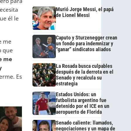
nero para
necesita
Murió Jorge Messi, el papá
de Lionel Messi
e él le
Caputo y Sturzenegger crean
ue me
un fondo para indemnizar y
o que
“ganar” sindicatos aliados
e me
La Rosada busca culpables
y
después de la derrota en el
derme. Es
Senado y recalcula su
estrategia
Estados Unidos: un
futbolista argentino fue
detenido por el ICE en un
aeropuerto de Florida
Senado caliente: llamados,
negociaciones y un mapa de