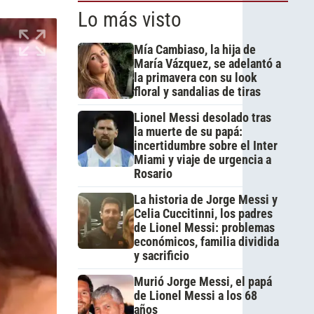
Lo más visto
Mía Cambiaso, la hija de
María Vázquez, se adelantó a
la primavera con su look
floral y sandalias de tiras
Lionel Messi desolado tras
la muerte de su papá:
incertidumbre sobre el Inter
Miami y viaje de urgencia a
Rosario
La historia de Jorge Messi y
Celia Cuccitinni, los padres
de Lionel Messi: problemas
económicos, familia dividida
y sacrificio
Murió Jorge Messi, el papá
de Lionel Messi a los 68
años