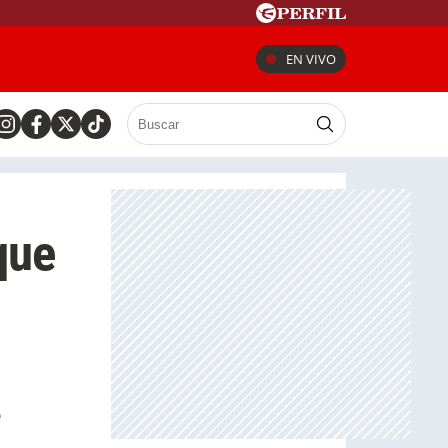
EN VIVO
que
e