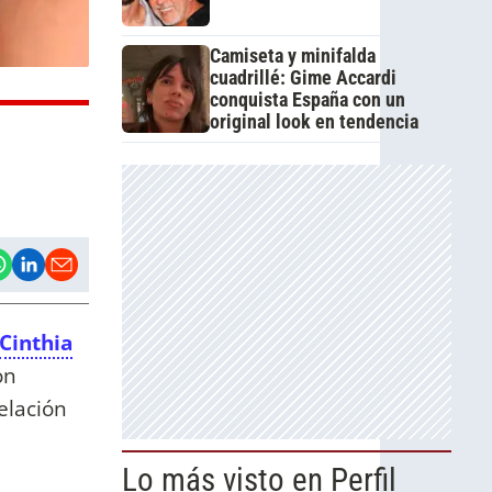
Camiseta y minifalda
cuadrillé: Gime Accardi
conquista España con un
original look en tendencia
Cinthia
on
elación
Lo más visto en Perfil