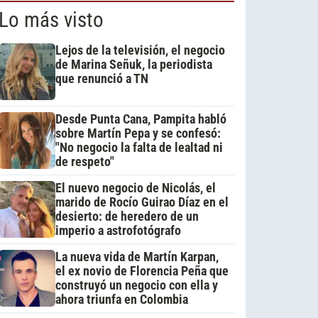
Lo más visto
Lejos de la televisión, el negocio
de Marina Señuk, la periodista
que renunció a TN
Desde Punta Cana, Pampita habló
sobre Martín Pepa y se confesó:
"No negocio la falta de lealtad ni
de respeto"
El nuevo negocio de Nicolás, el
marido de Rocío Guirao Díaz en el
desierto: de heredero de un
imperio a astrofotógrafo
La nueva vida de Martín Karpan,
el ex novio de Florencia Peña que
construyó un negocio con ella y
ahora triunfa en Colombia