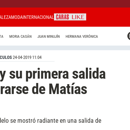
ALEZA
MODA
INTERNACIONAL
CARAS MIAMI
TA
MORIA CASÁN
JUAN MINUJÍN
HERMANA VERÓNICA
CARAS BRASIL
CARAS URUGUAY
CULOS
24-04-2019 11:04
y su primera salida
ararse de Matías
delo se mostró radiante en una salida de