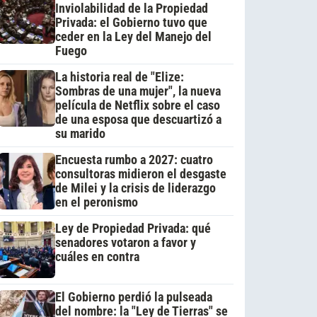
Inviolabilidad de la Propiedad
Privada: el Gobierno tuvo que
ceder en la Ley del Manejo del
Fuego
La historia real de "Elize:
Sombras de una mujer", la nueva
película de Netflix sobre el caso
de una esposa que descuartizó a
su marido
Encuesta rumbo a 2027: cuatro
consultoras midieron el desgaste
de Milei y la crisis de liderazgo
en el peronismo
Ley de Propiedad Privada: qué
senadores votaron a favor y
cuáles en contra
El Gobierno perdió la pulseada
del nombre: la "Ley de Tierras" se