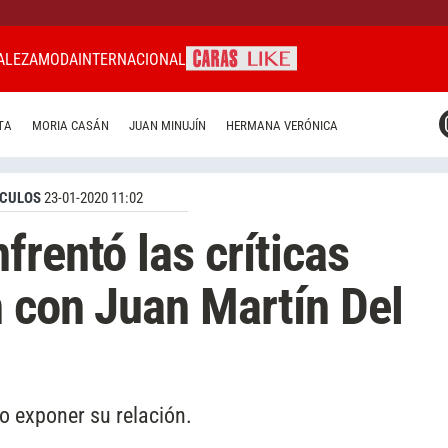
ALEZA
MODA
INTERNACIONAL
CARAS MIAMI
TA
MORIA CASÁN
JUAN MINUJÍN
HERMANA VERÓNICA
CARAS BRASIL
CARAS URUGUAY
CULOS
23-01-2020 11:02
rentó las críticas
n con Juan Martín Del
no exponer su relación.