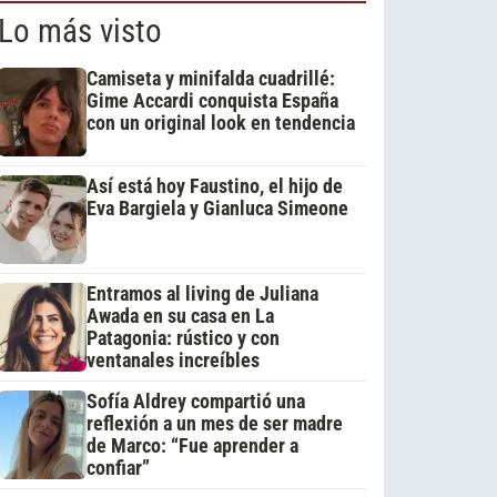
Lo más visto
Camiseta y minifalda cuadrillé:
Gime Accardi conquista España
con un original look en tendencia
Así está hoy Faustino, el hijo de
Eva Bargiela y Gianluca Simeone
Entramos al living de Juliana
Awada en su casa en La
Patagonia: rústico y con
ventanales increíbles
Sofía Aldrey compartió una
reflexión a un mes de ser madre
de Marco: “Fue aprender a
confiar”