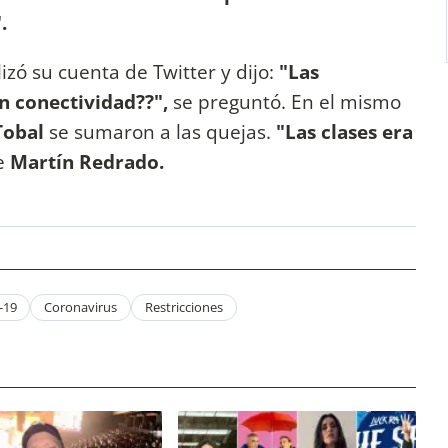
.
lizó su cuenta de Twitter y dijo:
"Las
nen conectividad??",
se preguntó. En el mismo
Tobal
se sumaron a las quejas.
"Las clases era
e
Martín Redrado.
-19
Coronavirus
Restricciones