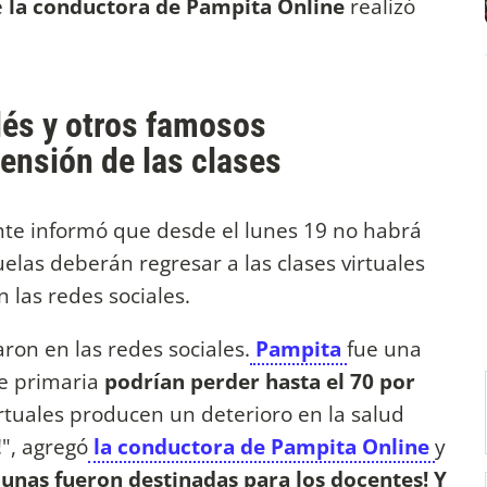
e
la conductora de Pampita Online
realizó
dés y otros famosos
ensión de las clases
ente informó que desde el lunes 19 no habrá
uelas deberán regresar a las clases virtuales
 las redes sociales.
aron en las redes sociales.
Pampita
fue una
e primaria
podrían perder hasta el 70 por
irtuales producen un deterioro en la salud
!", agregó
la conductora de Pampita Online
y
unas fueron destinadas para los docentes! Y