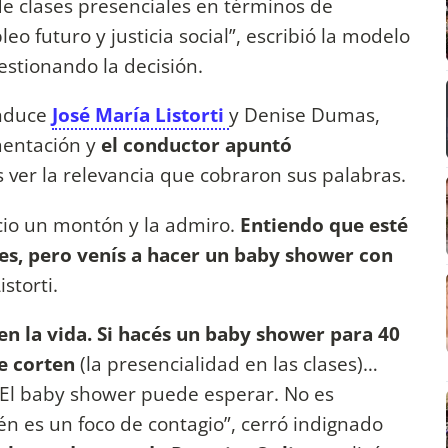
e clases presenciales en términos de
 futuro y justicia social”, escribió la modelo
estionando la decisión.
onduce
José María Listorti
y Denise Dumas,
mentación y
el conductor apuntó
s ver la relevancia que cobraron sus palabras.
cio un montón y la admiro.
Entiendo que esté
ses, pero venís a hacer un baby shower con
storti.
en la vida. Si hacés un baby shower para 40
e corten
(la presencialidad en las clases)…
 El baby shower puede esperar. No es
n es un foco de contagio”, cerró indignado