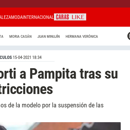
ALEZA
MODA
INTERNACIONAL
CARAS MIAMI
TA
MORIA CASÁN
JUAN MINUJÍN
HERMANA VERÓNICA
CARAS BRASIL
CARAS URUGUAY
CULOS
15-04-2021 18:34
torti a Pampita tras su
tricciones
chos de la modelo por la suspensión de las