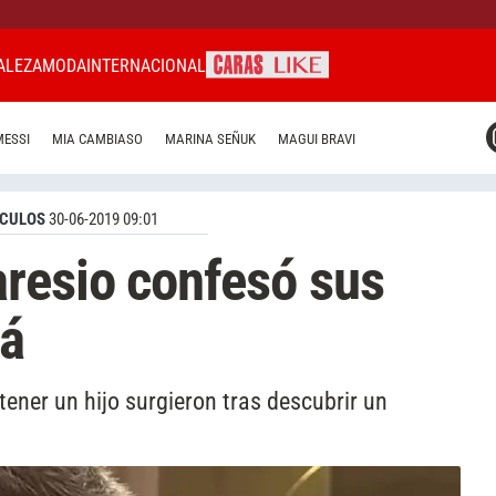
ALEZA
MODA
INTERNACIONAL
CARAS MIAMI
MESSI
MIA CAMBIASO
MARINA SEÑUK
MAGUI BRAVI
CARAS BRASIL
CARAS URUGUAY
CULOS
30-06-2019 09:01
resio confesó sus
pá
tener un hijo surgieron tras descubrir un