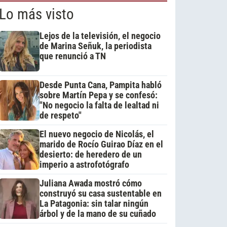
Lo más visto
Lejos de la televisión, el negocio
de Marina Señuk, la periodista
que renunció a TN
Desde Punta Cana, Pampita habló
sobre Martín Pepa y se confesó:
"No negocio la falta de lealtad ni
de respeto"
El nuevo negocio de Nicolás, el
marido de Rocío Guirao Díaz en el
desierto: de heredero de un
imperio a astrofotógrafo
Juliana Awada mostró cómo
construyó su casa sustentable en
La Patagonia: sin talar ningún
árbol y de la mano de su cuñado