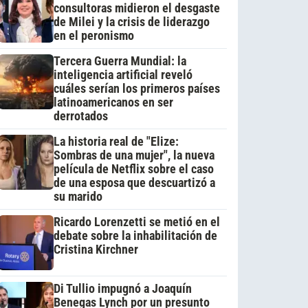
consultoras midieron el desgaste
de Milei y la crisis de liderazgo
en el peronismo
Tercera Guerra Mundial: la
inteligencia artificial reveló
cuáles serían los primeros países
latinoamericanos en ser
derrotados
La historia real de "Elize:
Sombras de una mujer", la nueva
película de Netflix sobre el caso
de una esposa que descuartizó a
su marido
Ricardo Lorenzetti se metió en el
debate sobre la inhabilitación de
Cristina Kirchner
Di Tullio impugnó a Joaquín
Benegas Lynch por un presunto