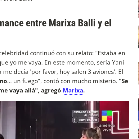
mance entre Marixa Balli y el
 celebridad continuó con su relato: "Estaba en
que yo me vaya. En este momento, sería Yani
 me decía 'por favor, hoy salen 3 aviones'. El
ino
... un fuego", contó con mucho misterio.
"Se
me vaya allá", agregó
Marixa
.