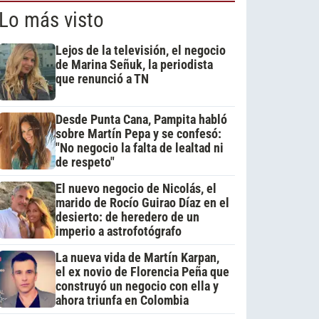
Lo más visto
Lejos de la televisión, el negocio
de Marina Señuk, la periodista
que renunció a TN
Desde Punta Cana, Pampita habló
sobre Martín Pepa y se confesó:
"No negocio la falta de lealtad ni
de respeto"
El nuevo negocio de Nicolás, el
marido de Rocío Guirao Díaz en el
desierto: de heredero de un
imperio a astrofotógrafo
La nueva vida de Martín Karpan,
el ex novio de Florencia Peña que
construyó un negocio con ella y
ahora triunfa en Colombia