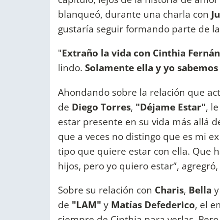
blanqueó, durante una charla con
J
gustaría seguir formando parte de la
"
Extraño la vida con Cinthia Ferná
lindo.
Solamente ella y yo sabemos
Ahondando sobre la relación que actu
de
Diego Torres
,
"Déjame Estar"
, l
estar presente en su vida más allá d
que a veces no distingo que es mi ex
tipo que quiere estar con ella. Que 
hijos, pero yo quiero estar”, agregró
Sobre su relación con
Charis
,
Bella
de
"LAM"
y
Matías Defederico
, el 
siempre de Cinthia para verlas. Pero