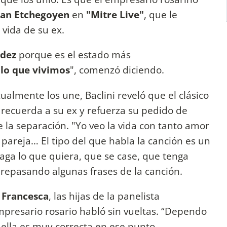
uan Etchegoyen
en
"Mitre Live"
, que le
 vida de su ex.
ndez
porque es el estado más
 lo que vivimos
", comenzó diciendo.
almente los une, Baclini reveló que el clásico
e recuerda a su ex y refuerza su pedido de
e la separación. "Yo veo la vida con tanto amor
 pareja… El tipo del que habla la canción es un
haga lo que quiera, que se case, que tenga
, repasando algunas frases de la canción.
y
Francesca
, las hijas de la panelista
empresario rosario habló sin vueltas. “Dependo
 ella es muy correcta en ese punto