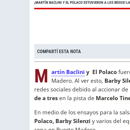
¡MARTÍN BACLINI Y EL POLACO ESTUVIERON A LOS BESOS! L
COMPARTÍ ESTA NOTA
M
artín Baclini
y El Polaco
fuer
Madero. Al ver esto,
Barby Sil
redes sociales debido al accionar de
de a tres
en la pista de
Marce
En medio de los ensayos para la sal
Polaco, Barby Silenzi
y varios del eq
cena en Puerto Madero.