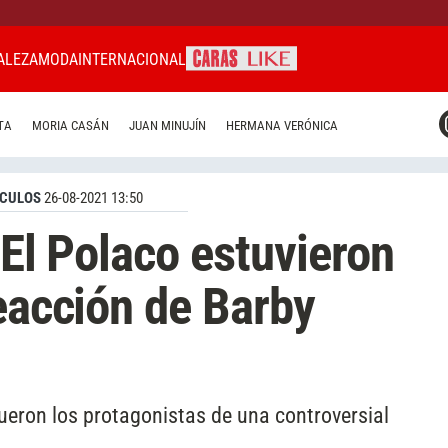
ALEZA
MODA
INTERNACIONAL
CARAS MIAMI
TA
MORIA CASÁN
JUAN MINUJÍN
HERMANA VERÓNICA
CARAS BRASIL
CARAS URUGUAY
CULOS
26-08-2021 13:50
 El Polaco estuvieron
reacción de Barby
fueron los protagonistas de una controversial