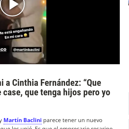
ni a Cinthia Fernández: “Que
e case, que tenga hijos pero yo
y
Martín Baclini
parece tener un nuevo
r que los unió. Es que el empresario rosarino