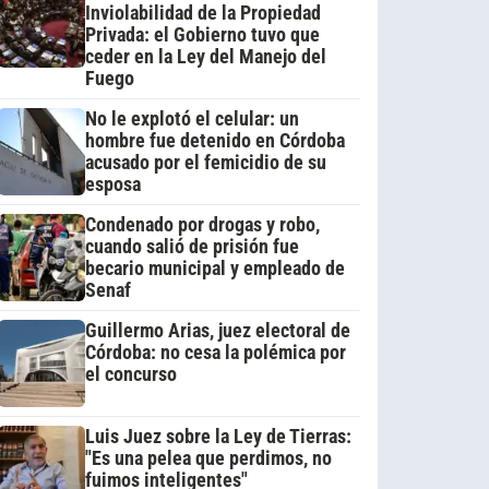
Inviolabilidad de la Propiedad
Privada: el Gobierno tuvo que
ceder en la Ley del Manejo del
Fuego
No le explotó el celular: un
hombre fue detenido en Córdoba
acusado por el femicidio de su
esposa
Condenado por drogas y robo,
cuando salió de prisión fue
becario municipal y empleado de
Senaf
Guillermo Arias, juez electoral de
Córdoba: no cesa la polémica por
el concurso
Luis Juez sobre la Ley de Tierras:
"Es una pelea que perdimos, no
fuimos inteligentes"