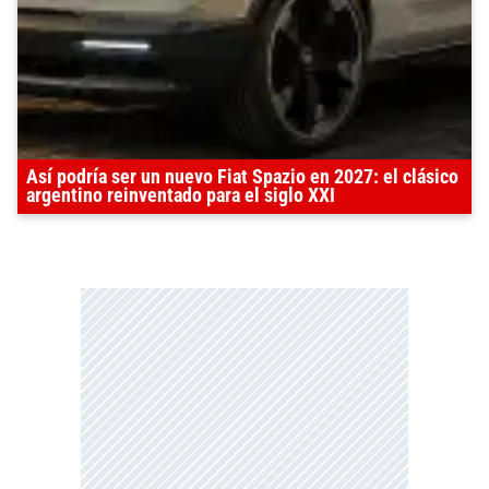
Así podría ser un nuevo Fiat Spazio en 2027: el clásico
argentino reinventado para el siglo XXI