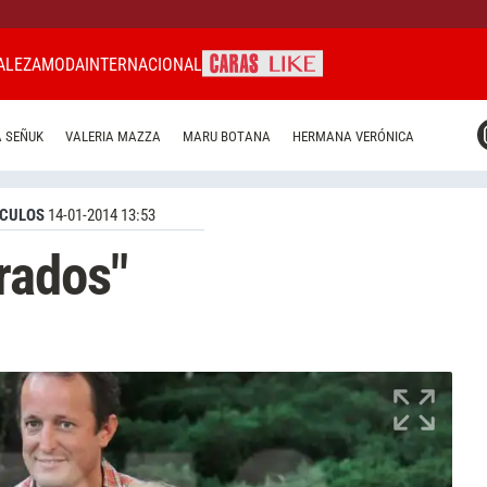
ALEZA
MODA
INTERNACIONAL
CARAS MIAMI
 SEÑUK
VALERIA MAZZA
MARU BOTANA
HERMANA VERÓNICA
CARAS BRASIL
CARAS URUGUAY
CULOS
14-01-2014 13:53
rados"