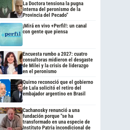
La Doctora tensiona la pugna
interna del peronismo de la
Provincia del Pecado"
¡Mirá en vivo +Perfil!: un canal
con gente que piensa
Encuesta rumbo a 2027: cuatro
consultoras midieron el desgaste
de Milei y la crisis de liderazgo
en el peronismo
Quirno reconoció que el gobierno
de Lula solicitó el retiro del
embajador argentino en Brasil
Cachanosky renunció a una
fundación porque "se ha
transformado en una especie de
Instituto Patria incondicional de